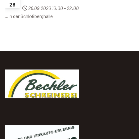
26
26.09.2026
16:00
-
22:00
...in der Schloßberghalle