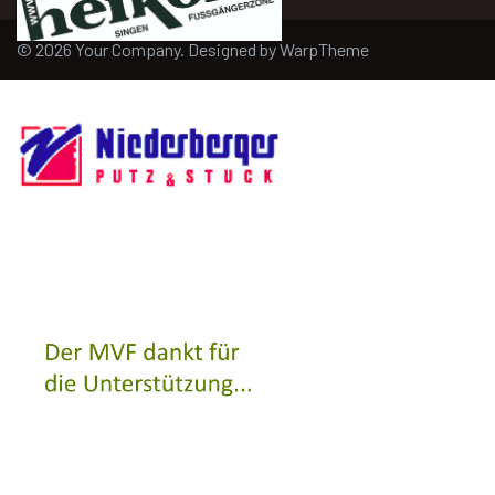
© 2026 Your Company. Designed by
WarpTheme