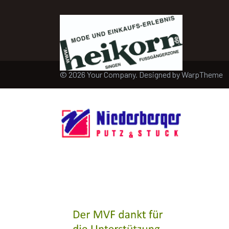
© 2026 Your Company. Designed by
WarpTheme