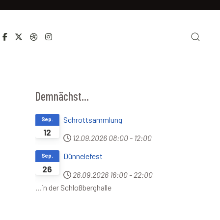
Demnächst...
Schrottsammlung
Sep.
12
12.09.2026
08:00
-
12:00
Dünnelefest
Sep.
26
26.09.2026
16:00
-
22:00
...in der Schloßberghalle