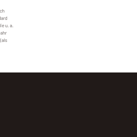
ach
dard
e u. a.
Jahr
(als