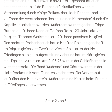
gesellte sich Ralf Braunwarth dazu. Letztgenannt ist auch
besser bekannt als " de Boschdler". Musikalisch war die
Versammlung durch einige Polkas, das Hoch Badner Land und
zu Ehren der Verstorbenen "Ich hatt einen Kameraden" durch die
Kapelle unterhalten worden. Außerdem wurden geehrt: Edgar
Butschle - 10 Jahre Kassier, Tatjana Roth - 20 Jahre aktives
Mitglied, Thomas Werkmeister - 40 Jahre passives Mitglied.
Den meisten Probenbesuch hatte Manfred Bolduan geschafft.
Im folgten gleich vier Zweitplatzierte. So startet der MV
Friedingen also gut aufgestellt ins Jahr und hat im März gleich
ein Highlight zu bieten. Am 21.03.26 wird in der Schloßberghalle
wieder gerockt. Die Band "Audesno" und Gäste werden in der
Halle Rockmusik vom Feinsten zelebrieren. Der Vorverkauf
läuft über den Musikverein. Außerdem sind Karten beim Friseur
in Friedingen zu erwerben.
Seite 2 von 5